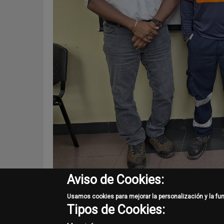
Aviso de Cookies:
En COPAMA, creemos que la capacitación de nuestro per
Usamos cookies para mejorar la personalización y la fu
empleados como de la empresa en su conjunto. En las 
Tipos de Cookies:
llevamos a cabo durante el año 2024, tanto para colab